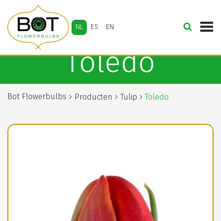
NL
ES
EN
Toledo
Bot Flowerbulbs
Producten
Tulip
Toledo