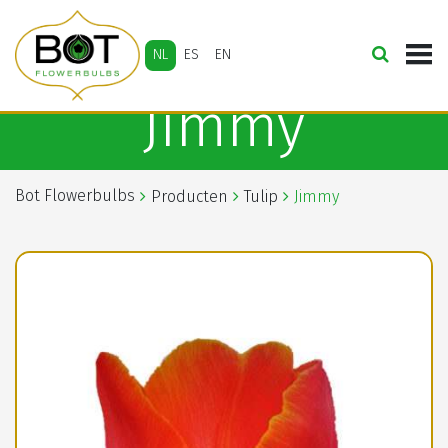
NL
ES
EN
Jimmy
Bot Flowerbulbs
Producten
Tulip
Jimmy