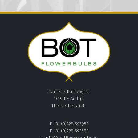
Cornelis Kuinweg 15
1619 PE Andijk
The Netherlands
P. +31 (0)228 595959
F. +31 (0)228 593583