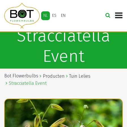
NL
ES
EN
Stracciatella
Event
Bot Flowerbulbs
Producten
Tuin Lelies
Stracciatella Event