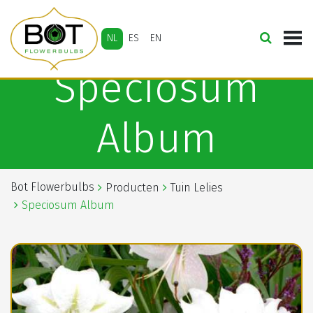
NL
ES
EN
Speciosum
Album
Bot Flowerbulbs
Producten
Tuin Lelies
Speciosum Album