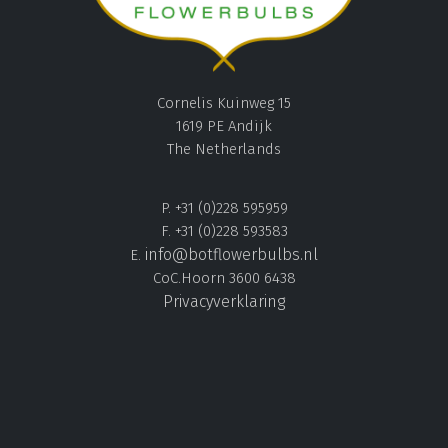
Cornelis Kuinweg 15
1619 PE Andijk
The Netherlands
P. +31 (0)228 595959
F. +31 (0)228 593583
info@botflowerbulbs.nl
E.
CoC.Hoorn 3600 6438
Privacyverklaring