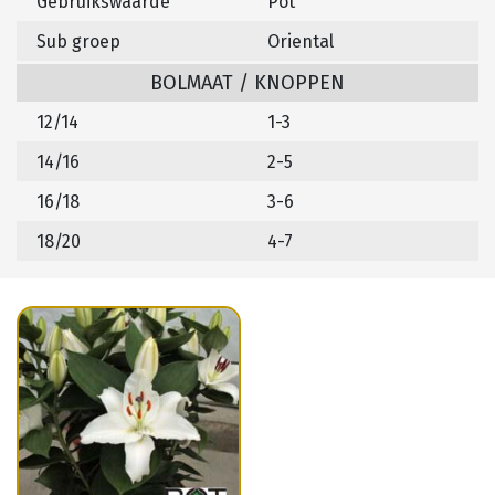
Gebruikswaarde
Pot
Sub groep
Oriental
BOLMAAT / KNOPPEN
12/14
1-3
14/16
2-5
16/18
3-6
18/20
4-7