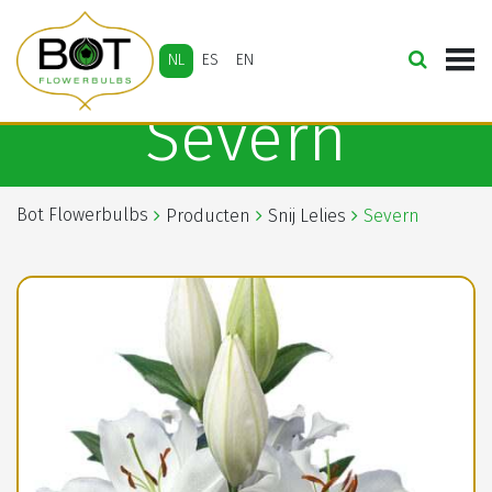
NL
ES
EN
Severn
Bot Flowerbulbs
Producten
Snij Lelies
Severn