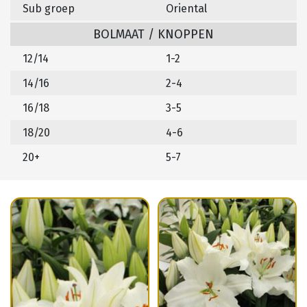
Sub groep
Oriental
BOLMAAT / KNOPPEN
12/14
1-2
14/16
2-4
16/18
3-5
18/20
4-6
20+
5-7