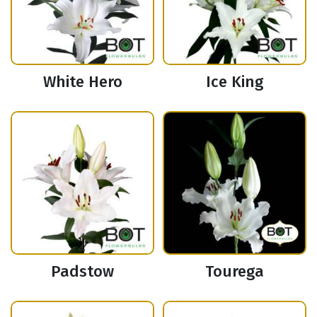
White Hero
Ice King
Padstow
Tourega