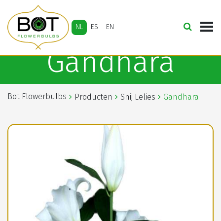
NL
ES
EN
Gandhara
Bot Flowerbulbs
Producten
Snij Lelies
Gandhara