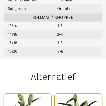
Gebruikswaarde
Snij bloem
Sub groep
Oriental
BOLMAAT / KNOPPEN
12/14
1-3
14/16
2-4
16/18
3-5
18/20
4-6
Alternatief