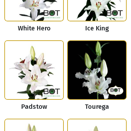
White Hero
Ice King
Padstow
Tourega