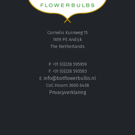
Cornelis Kuinweg 15
1619 PE Andijk
The Netherlands
P. +31 (0)228 595959
F. +31 (0)228 593583
info@botflowerbulbs.nl
E.
CoC.Hoorn 3600 6438
Privacyverklaring