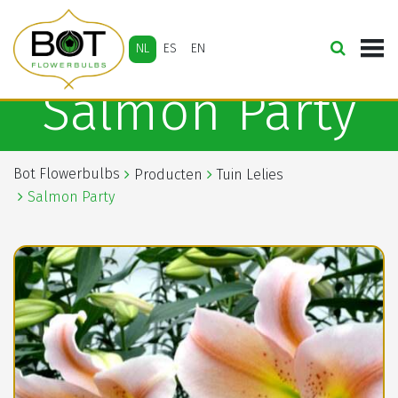
NL
ES
EN
Salmon Party
Bot Flowerbulbs
Producten
Tuin Lelies
Salmon Party