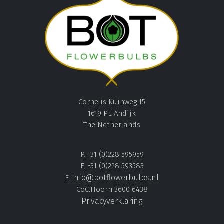
Cornelis Kuinweg 15
1619 PE Andijk
The Netherlands
P. +31 (0)228 595959
F. +31 (0)228 593583
info@botflowerbulbs.nl
E.
CoC.Hoorn 3600 6438
Privacyverklaring