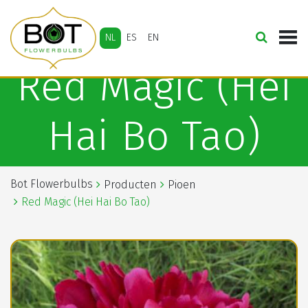
NL
ES
EN
Red Magic (Hei
Hai Bo Tao)
Bot Flowerbulbs
Producten
Pioen
Red Magic (Hei Hai Bo Tao)