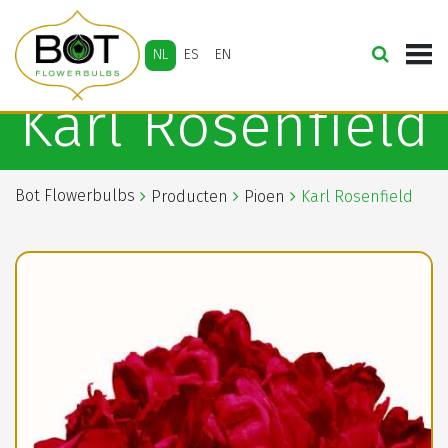
NL
ES
EN
Karl Rosenfield
Bot Flowerbulbs
Producten
Pioen
Karl Rosenfield