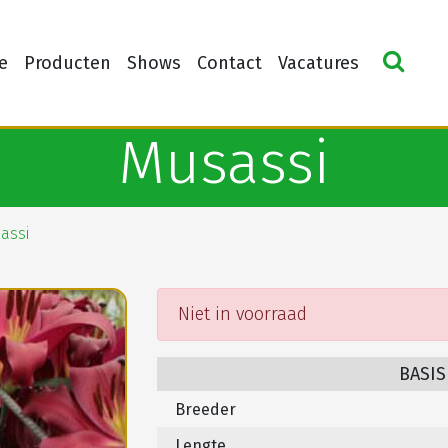
e
Producten
Shows
Contact
Vacatures
Musassi
assi
Niet in voorraad
BASIS
Breeder
Lengte