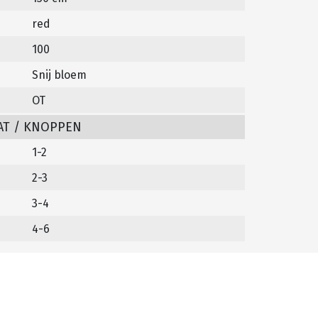
red
100
Snij bloem
OT
AT / KNOPPEN
1-2
2-3
3-4
4-6