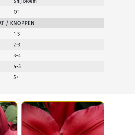
Snij bloem
OT
AT / KNOPPEN
1-3
2-3
3-4
4-5
5+