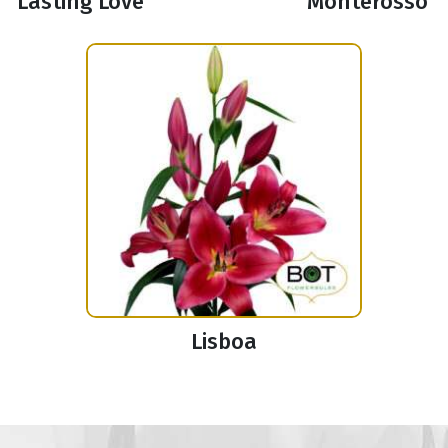
Lasting Love
Monterosso
Lisboa