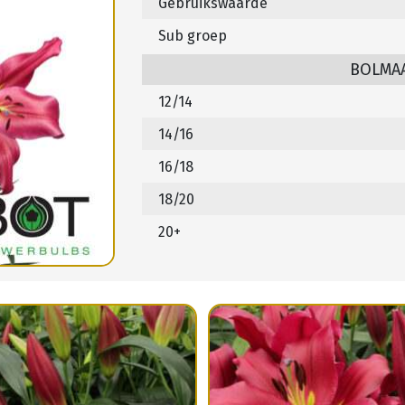
Gebruikswaarde
Sub groep
BOLMA
12/14
14/16
16/18
18/20
20+