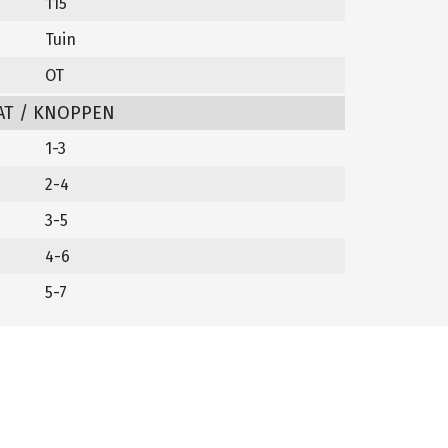
115
Tuin
OT
AT / KNOPPEN
1-3
2-4
3-5
4-6
5-7