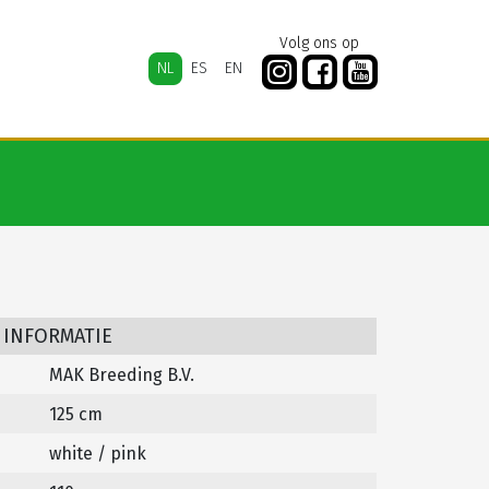
Volg ons op
NL
ES
EN
 INFORMATIE
MAK Breeding B.V.
125 cm
white / pink