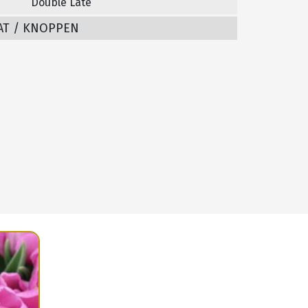
Double Late
AT / KNOPPEN