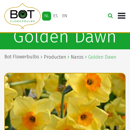
NL
ES
EN
Golden Dawn
Bot Flowerbulbs
Producten
Narcis
Golden Dawn