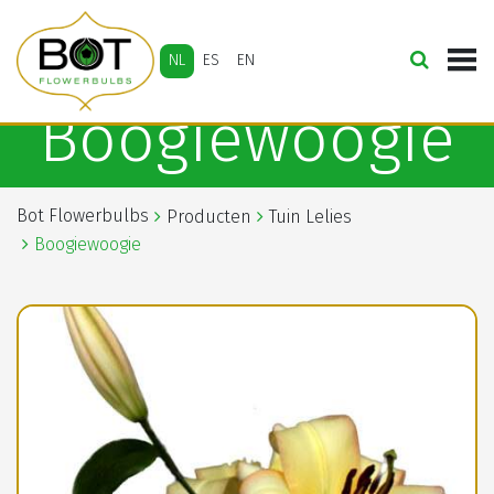
NL
ES
EN
Boogiewoogie
Bot Flowerbulbs
Producten
Tuin Lelies
Boogiewoogie