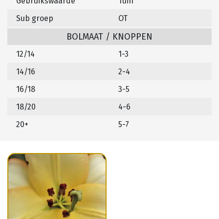
Gebruikswaarde
Tuin
Sub groep
OT
BOLMAAT / KNOPPEN
12/14
1-3
14/16
2-4
16/18
3-5
18/20
4-6
20+
5-7