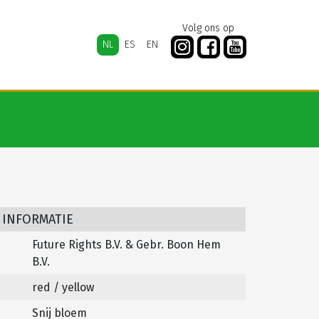
Volg ons op
NL
ES
EN
 INFORMATIE
Future Rights B.V. & Gebr. Boon Hem
B.V.
red / yellow
Snij bloem