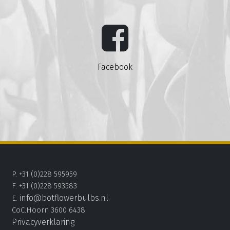
Facebook
P. +31 (0)228 595959
F. +31 (0)228 593583
info@botflowerbulbs.nl
E.
CoC.Hoorn 3600 6438
Privacyverklaring