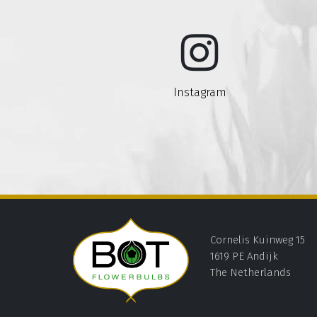
Instagram
Cornelis Kuinweg 15
1619 PE Andijk
The Netherlands