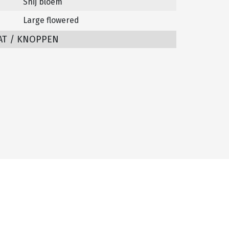
Snij bloem
Large flowered
AT / KNOPPEN