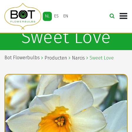
NL
ES
EN
Sweet Love
Bot Flowerbulbs
Producten
Narcis
Sweet Love