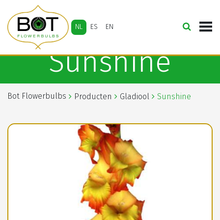
NL
ES
EN
Sunshine
Bot Flowerbulbs
Producten
Gladiool
Sunshine