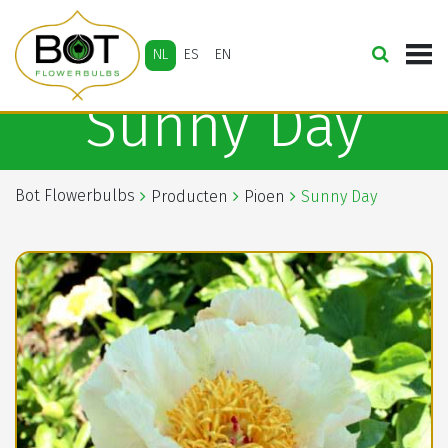
NL
ES
EN
Sunny Day
Bot Flowerbulbs
Producten
Pioen
Sunny Day