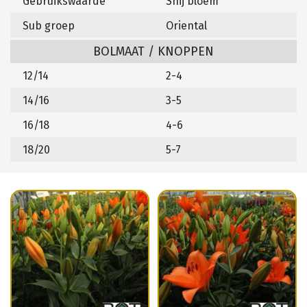
Gebruikswaarde
Snij bloem
Sub groep
Oriental
BOLMAAT / KNOPPEN
12/14
2-4
14/16
3-5
16/18
4-6
18/20
5-7