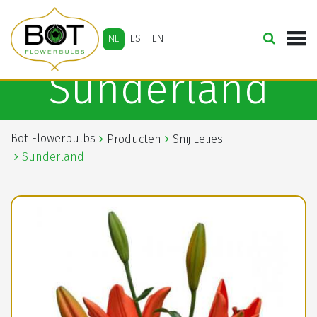
NL
ES
EN
Sunderland
Bot Flowerbulbs
Producten
Snij Lelies
Sunderland