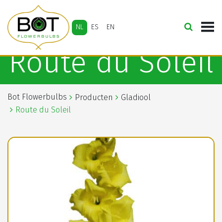
NL
ES
EN
Route du Soleil
Bot Flowerbulbs
Producten
Gladiool
Route du Soleil