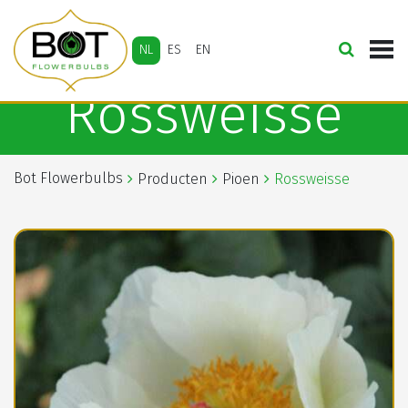
NL
ES
EN
Rossweisse
Bot Flowerbulbs
Producten
Pioen
Rossweisse