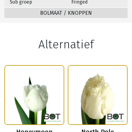
Sub groep
Fringed
BOLMAAT / KNOPPEN
Alternatief
Honeymoon
North Pole