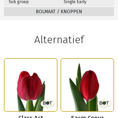
Sub groep
Single Early
BOLMAAT / KNOPPEN
Alternatief
Class Act
Sacre Coeur