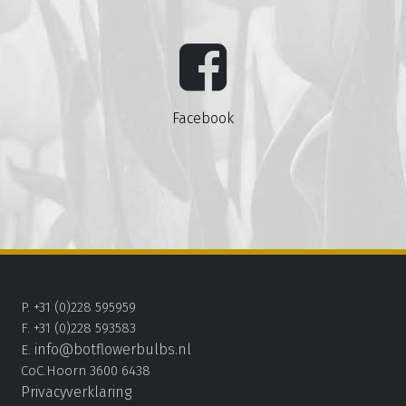
Facebook
P. +31 (0)228 595959
F. +31 (0)228 593583
info@botflowerbulbs.nl
E.
CoC.Hoorn 3600 6438
Privacyverklaring