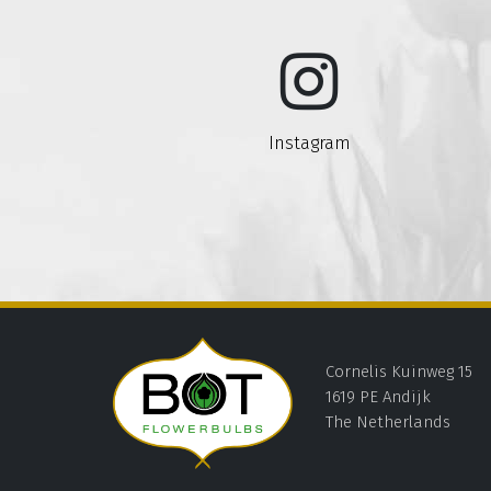
Instagram
Cornelis Kuinweg 15
1619 PE Andijk
The Netherlands