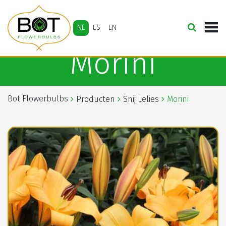
NL
ES
EN
Morini
Bot Flowerbulbs
Producten
Snij Lelies
Morini