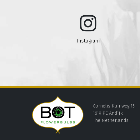
Instagram
Cornelis Kuinweg 15
1619 PE Andijk
The Netherlands