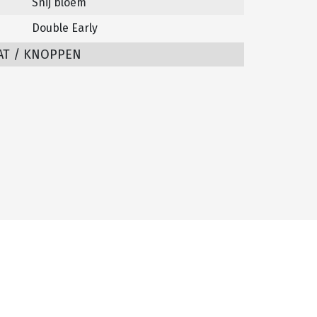
Snij bloem
Double Early
AT / KNOPPEN