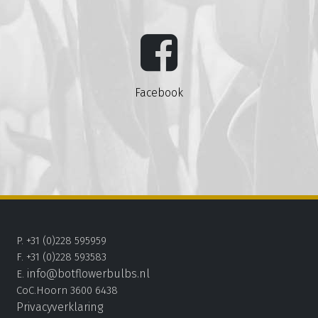
Facebook
P. +31 (0)228 595959
F. +31 (0)228 593583
info@botflowerbulbs.nl
E.
CoC.Hoorn 3600 6438
Privacyverklaring