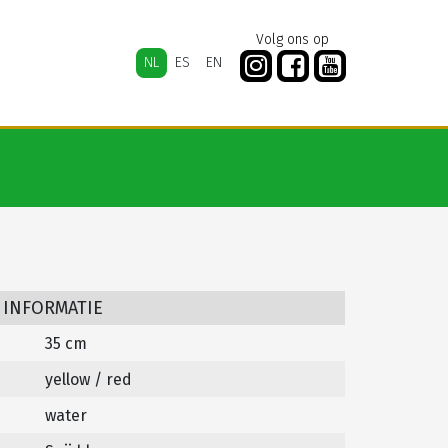
Volg ons op
NL
ES
EN
 INFORMATIE
35 cm
yellow / red
water