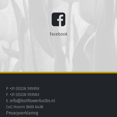
Facebook
P. +31 (0)228 595959
F. +31 (0)228 593583
info@botflowerbulbs.nl
E.
CoC.Hoorn 3600 6438
Privacyverklaring