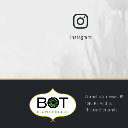
Instagram
Cornelis Kuinweg 15
1619 PE Andijk
The Netherlands