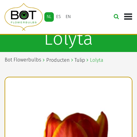
NL
ES
EN
Lolyta
Bot Flowerbulbs
Producten
Tulip
Lolyta