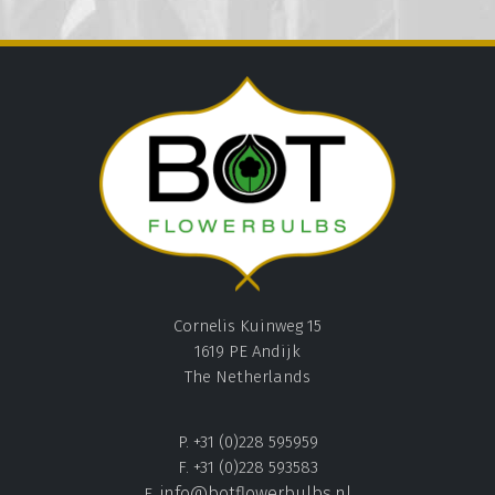
Cornelis Kuinweg 15
1619 PE Andijk
The Netherlands
P. +31 (0)228 595959
F. +31 (0)228 593583
info@botflowerbulbs.nl
E.