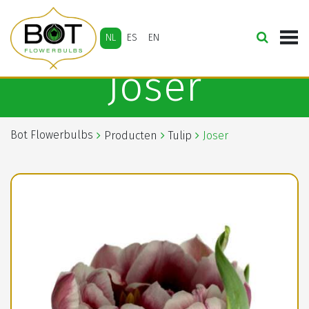
NL
ES
EN
Joser
Bot Flowerbulbs
Producten
Tulip
Joser