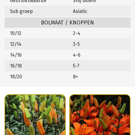
Gebruikswaarde
Snij bloem
Sub groep
Asiatic
BOLMAAT / KNOPPEN
10/12
2-4
12/14
3-5
14/16
4-6
16/18
5-7
18/20
8+