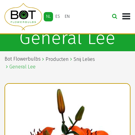
NL
ES
EN
General Lee
Bot Flowerbulbs
Producten
Snij Lelies
General Lee