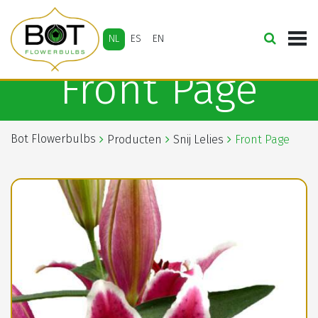
NL
ES
EN
Front Page
Bot Flowerbulbs
Producten
Snij Lelies
Front Page