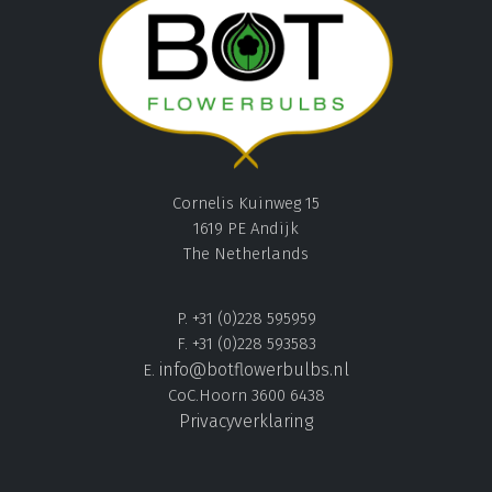
Cornelis Kuinweg 15
1619 PE Andijk
The Netherlands
P. +31 (0)228 595959
F. +31 (0)228 593583
info@botflowerbulbs.nl
E.
CoC.Hoorn 3600 6438
Privacyverklaring