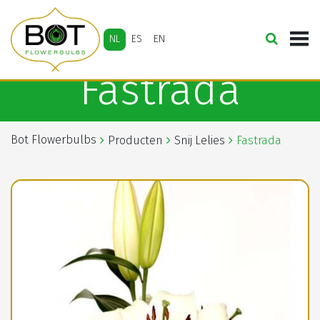
NL
ES
EN
Fastrada
Bot Flowerbulbs
Producten
Snij Lelies
Fastrada