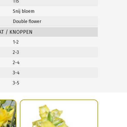
115
Snij bloem
Double flower
AT / KNOPPEN
1-2
2-3
2-4
3-4
3-5