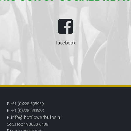
Facebook
P. +31 (0)228 595959
F. +31 (0)228 593583
info@botflowerbulbs.nl
E.
CoC.Hoorn 3600 6438