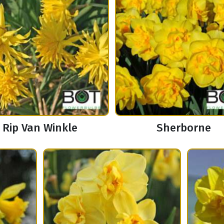
Rip Van Winkle
Sherborne