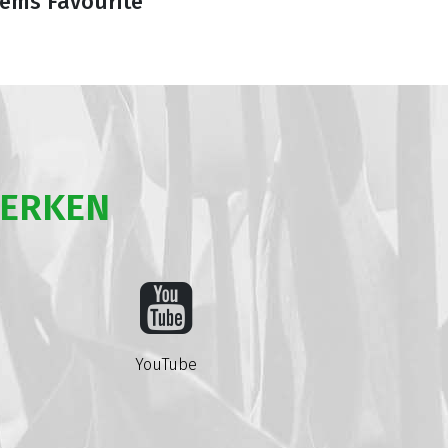
ems Favourite
WERKEN
YouTube