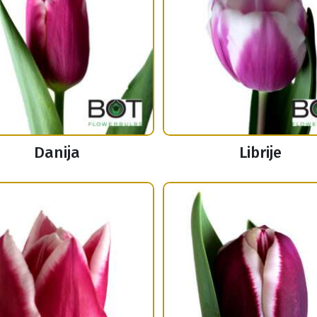
Danija
Librije