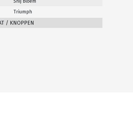
Snij bloem
Triumph
AT / KNOPPEN