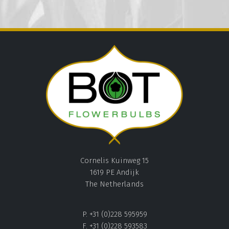
Cornelis Kuinweg 15
1619 PE Andijk
The Netherlands
P. +31 (0)228 595959
F. +31 (0)228 593583