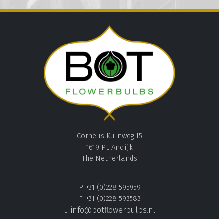
Cornelis Kuinweg 15
1619 PE Andijk
The Netherlands
P. +31 (0)228 595959
F. +31 (0)228 593583
info@botflowerbulbs.nl
E.