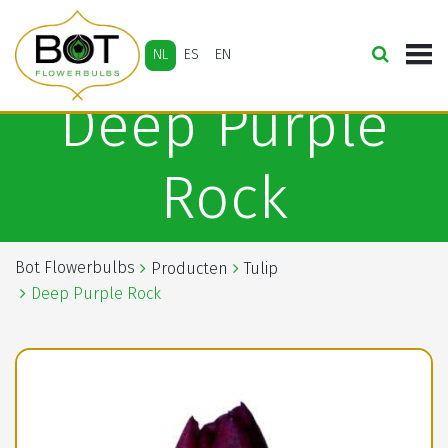
NL
ES
EN
Deep Purple
Rock
Bot Flowerbulbs
Producten
Tulip
Deep Purple Rock