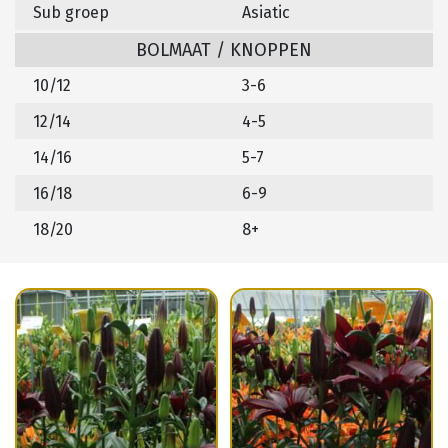
Sub groep
Asiatic
BOLMAAT / KNOPPEN
10/12
3-6
12/14
4-5
14/16
5-7
16/18
6-9
18/20
8+