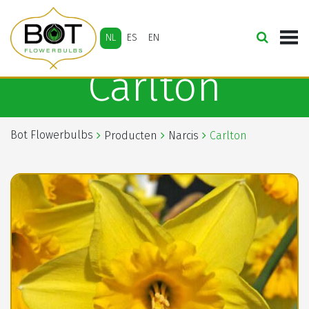
NL
ES
EN
Carlton
Bot Flowerbulbs
Producten
Narcis
Carlton