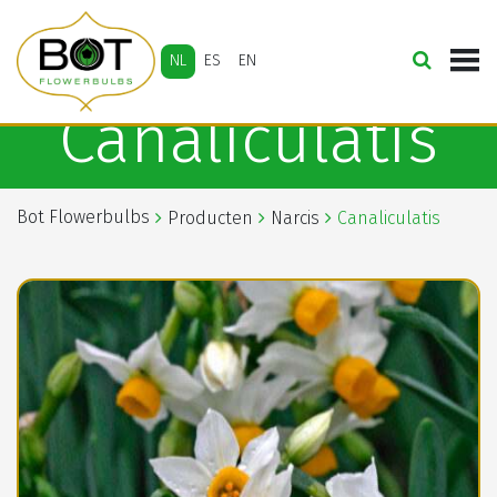
NL
ES
EN
Canaliculatis
Bot Flowerbulbs
Producten
Narcis
Canaliculatis