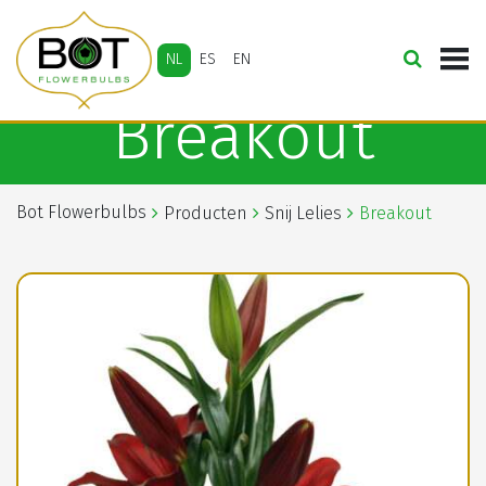
NL
ES
EN
Breakout
Bot Flowerbulbs
Producten
Snij Lelies
Breakout