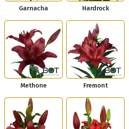
Garnacha
Hardrock
Methone
Fremont