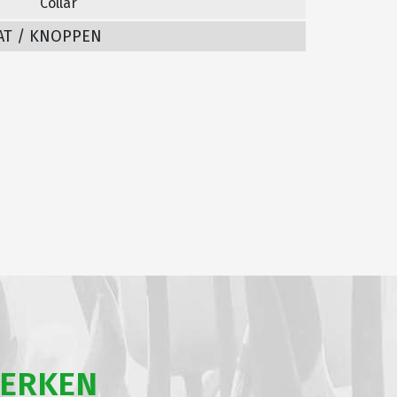
Collar
AT / KNOPPEN
WERKEN