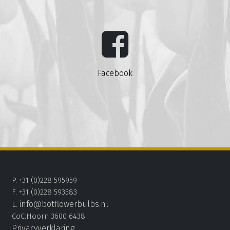
Facebook
P. +31 (0)228 595959
F. +31 (0)228 593583
info@botflowerbulbs.nl
E.
CoC.Hoorn 3600 6438
Privacyverklaring