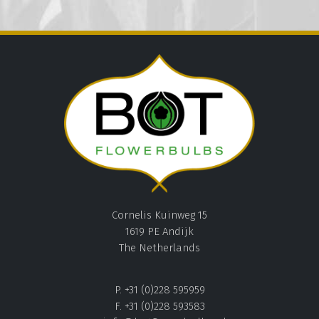
Cornelis Kuinweg 15
1619 PE Andijk
The Netherlands
P. +31 (0)228 595959
F. +31 (0)228 593583