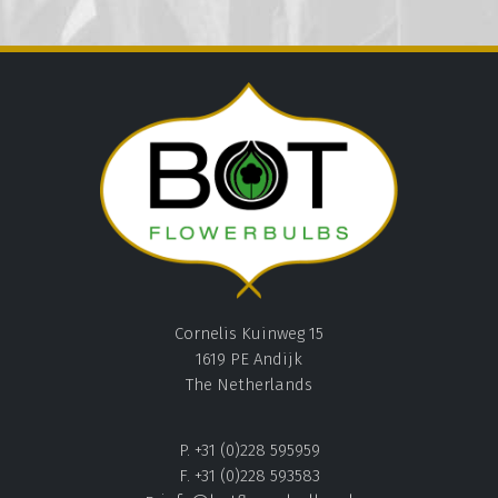
Cornelis Kuinweg 15
1619 PE Andijk
The Netherlands
P. +31 (0)228 595959
F. +31 (0)228 593583