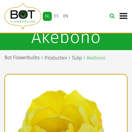
NL
ES
EN
Akebono
Bot Flowerbulbs
Producten
Tulip
Akebono